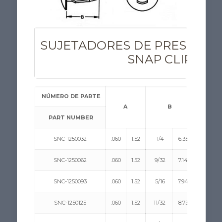
SUJETADORES DE PRESIÓN E
SNAP CLIPS
NÚMERO DE PARTE
A
B
D
PART NUMBER
SNC-1250032
.060
1.52
1/4
6.35
1/4
SNC-1250062
.060
1.52
9/32
7.14
1/4
SNC-1250093
.060
1.52
5/16
7.94
1/4
SNC-1250125
.060
1.52
11/32
8.73
1/4