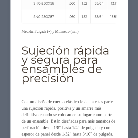
SNC-2500156
.060
1.52
33/64
13.11
1/2
SNC-2500187
.060
1.52
35/64
13.89
1/2
Medida: Pulgada («) y Milímetro (mm)
Sujeción rápida
y segura para
ensambles de
precisión
Con un diseño de cuerpo elástico le dan a estas partes
una sujeción rápida, positiva y un amarre más
definitivo cuando se colocan en su lugar como parte
de un ensamble. Están diseñadas para más tamaños de
perforación desde 1/8″ hasta 1/4″ de pulgada y con
espesor de panel desde 1/32″ hasta 3/16″ de pulgada.