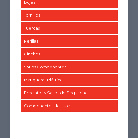
Bujes
Tornillos
Tuercas
Perillas
Cinchos
Varios Componentes
Mangueras Plásticas
Precintos y Sellos de Seguridad
Componentes de Hule