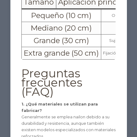
Tamaño
Aplicación principal
Pequeño (10 cm)
Organización
Mediano (20 cm)
Sujeció
Grande (30 cm)
Sujeción en p
Extra grande (50 cm)
Fijación de estru
Preguntas
frecuentes
(FAQ)
1. ¿Qué materiales se utilizan para
fabricar?
Generalmente se emplea nailon debido a su
durabilidad y resistencia, aunque también
existen modelos especializados con materiales
reforzados.