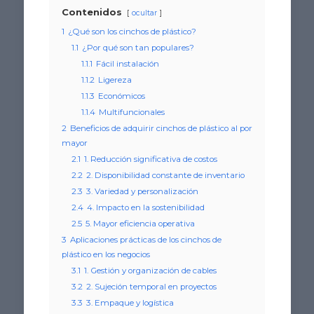
Contenidos
ocultar
1
¿Qué son los cinchos de plástico?
1.1
¿Por qué son tan populares?
1.1.1
Fácil instalación
1.1.2
Ligereza
1.1.3
Económicos
1.1.4
Multifuncionales
2
Beneficios de adquirir cinchos de plástico al por
mayor
2.1
1. Reducción significativa de costos
2.2
2. Disponibilidad constante de inventario
2.3
3. Variedad y personalización
2.4
4. Impacto en la sostenibilidad
2.5
5. Mayor eficiencia operativa
3
Aplicaciones prácticas de los cinchos de
plástico en los negocios
3.1
1. Gestión y organización de cables
3.2
2. Sujeción temporal en proyectos
3.3
3. Empaque y logística