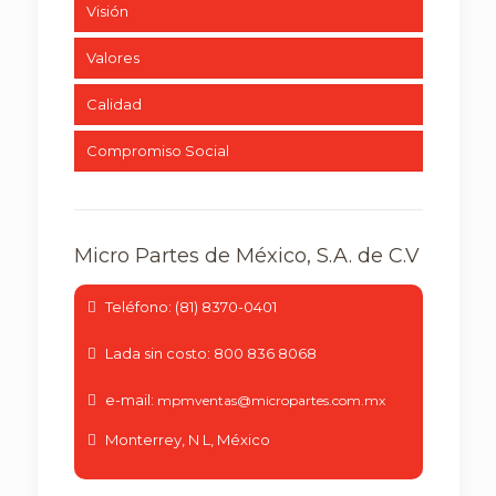
Visión
Valores
Calidad
Compromiso Social
Micro Partes de México, S.A. de C.V
Teléfono: (81) 8370-0401
Lada sin costo: 800 836 8068
e-mail:
mpmventas@micropartes.com.mx
Monterrey, N L, México