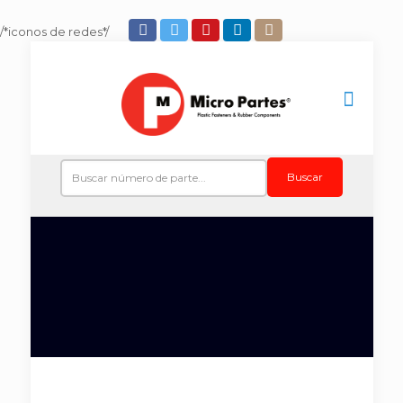
/*iconos de redes*/
Buscar