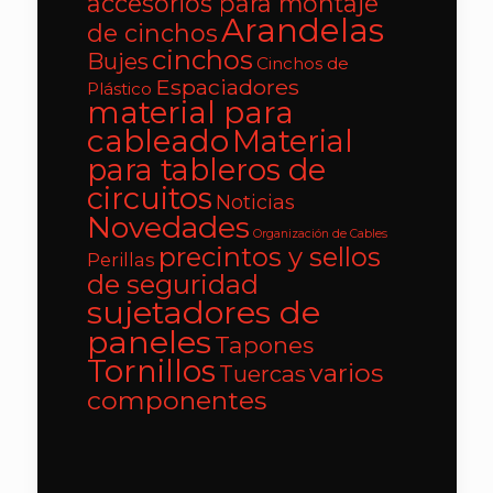
accesorios para montaje
Arandelas
de cinchos
cinchos
Bujes
Cinchos de
Espaciadores
Plástico
material para
cableado
Material
para tableros de
circuitos
Noticias
Novedades
Organización de Cables
precintos y sellos
Perillas
de seguridad
sujetadores de
paneles
Tapones
Tornillos
varios
Tuercas
componentes