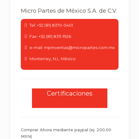
Micro Partes de México S.A. de C.V.
Tel: +52 (81) 8370-0401
Fax: +52 (81) 8311-1926
e-mail: mpmventas@micropartes.com.mx
Monterrey, N.L. México
Certificaciones
Comprar Ahora mediante paypal
(ej: 200.00
MXN)