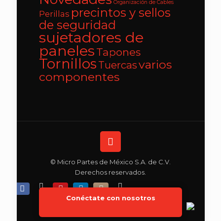
Organización de Cables
precintos y sellos
Perillas
de seguridad
sujetadores de
paneles
Tapones
Tornillos
varios
Tuercas
componentes
© Micro Partes de México S.A. de C.V.
Derechos reservados.
Conéctate con nosotros