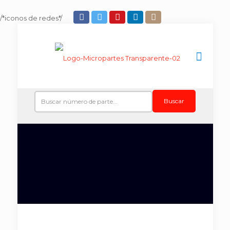
/*iconos de redes*/
Buscar