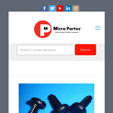
/*iconos de redes*/
Buscar