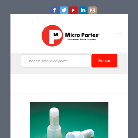
/*iconos de redes*/
Buscar