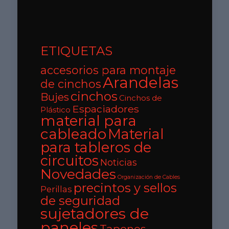
ETIQUETAS
accesorios para montaje
Arandelas
de cinchos
cinchos
Bujes
Cinchos de
Espaciadores
Plástico
material para
cableado
Material
para tableros de
circuitos
Noticias
Novedades
Organización de Cables
precintos y sellos
Perillas
de seguridad
sujetadores de
paneles
Tapones