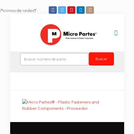
/*iconos de redes*/
Buscar