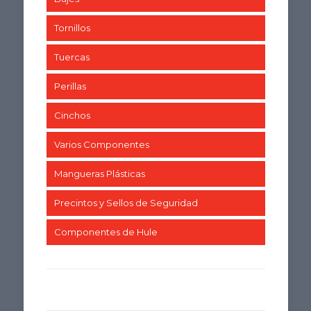
Tornillos
Tuercas
Perillas
Cinchos
Varios Componentes
Mangueras Plásticas
Precintos y Sellos de Seguridad
Componentes de Hule