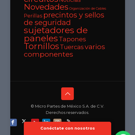
Novedades
Organización de Cables
precintos y sellos
Perillas
de seguridad
sujetadores de
paneles
Tapones
Tornillos
varios
Tuercas
componentes
© Micro Partes de México S.A. de C.V.
Derechos reservados.
Conéctate con nosotros