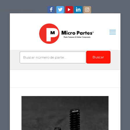
/*iconos de redes*/
Buscar