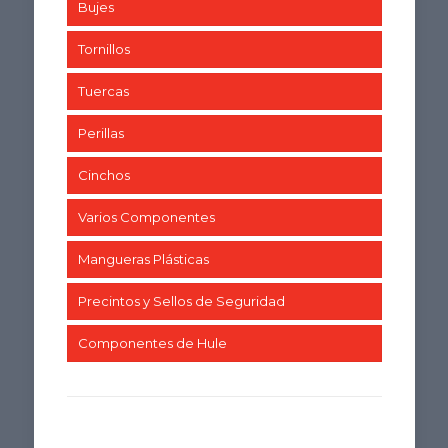
Bujes
Tornillos
Tuercas
Perillas
Cinchos
Varios Componentes
Mangueras Plásticas
Precintos y Sellos de Seguridad
Componentes de Hule