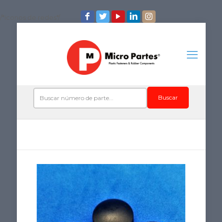
/*iconos de redes*/
Buscar