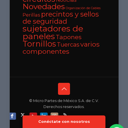
Novedades
Organización de Cables
precintos y sellos
Perillas
de seguridad
sujetadores de
paneles
Tapones
Tornillos
varios
Tuercas
componentes
© Micro Partes de México S.A. de C.V.
Derechos reservados.
Conéctate con nosotros