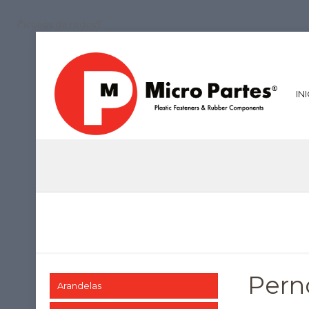
/*iconos de redes*/
IN
Pern
Arandelas