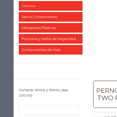
Cinchos
Varios Componentes
Mangueras Plásticas
Precintos y Sellos de Seguridad
Componentes de Hule
PERNO
Comprar Ahora y Monto
(eje:
200.00)
TWO 