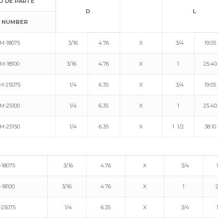
 DE PARTE
D
L
 NUMBER
M-18075
3/16
4.76
X
3/4
19.05
M-18100
3/16
4.76
X
1
25.40
M-25075
1/4
6.35
X
3/4
19.05
M-25100
1/4
6.35
X
1
25.40
M-25150
1/4
6.35
X
1 1/2
38.10
18075
3/16
4.76
X
3/4
-18100
3/16
4.76
X
1
25075
1/4
6.35
X
3/4