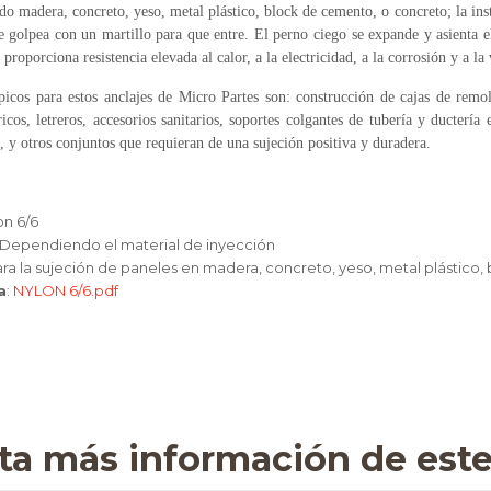
o madera, concreto, yeso, metal plástico, block de cemento, o concreto; la ins
se golpea con un martillo para que entre. El perno ciego se expande y asienta 
proporciona resistencia elevada al calor, a la electricidad, a la corrosión y a la
picos para estos anclajes de Micro Partes son: construcción de cajas de remolq
ricos, letreros, accesorios sanitarios, soportes colgantes de tubería y ductería 
 y otros conjuntos que requieran de una sujeción positiva y duradera.
on 6/6
 Dependiendo el material de inyección
para la sujeción de paneles en madera, concreto, yeso, metal plástico
a
:
NYLON 6/6.pdf
ita más información de est