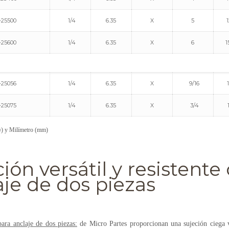
25500
1/4
6.35
X
5
1
25600
1/4
6.35
X
6
1
25056
1/4
6.35
X
9/16
25075
1/4
6.35
X
3/4
«) y Milímetro (mm)
ción versátil y resistent
aje de dos piezas
ra anclaje de dos piezas:
de Micro Partes proporcionan una sujeción ciega ver