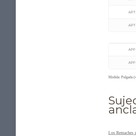
APT-
APT-
APF-
APF-
Medida: Pulgada (
Suje
ancl
Los Remaches pa