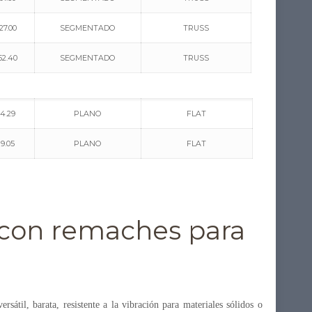
27.00
SEGMENTADO
TRUSS
52.40
SEGMENTADO
TRUSS
14.29
PLANO
FLAT
19.05
PLANO
FLAT
e con remaches para
sátil, barata, resistente a la vibración para materiales sólidos o