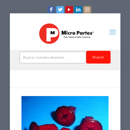
/*iconos de redes*/
Buscar