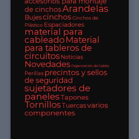
accesorios para montaje
Arandelas
de cinchos
cinchos
Bujes
Cinchos de
Espaciadores
Plástico
material para
cableado
Material
para tableros de
circuitos
Noticias
Novedades
Organización de Cables
precintos y sellos
Perillas
de seguridad
sujetadores de
paneles
Tapones
Tornillos
varios
Tuercas
componentes