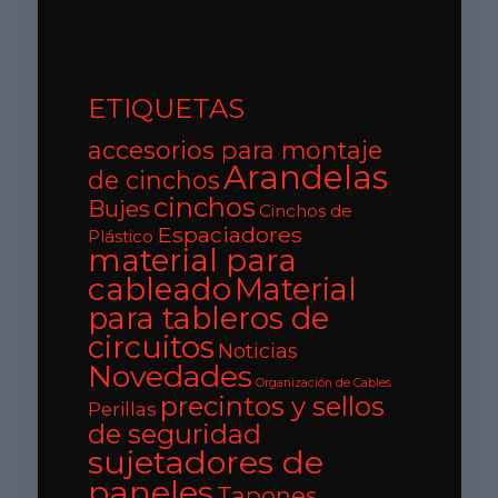
ETIQUETAS
accesorios para montaje
Arandelas
de cinchos
cinchos
Bujes
Cinchos de
Espaciadores
Plástico
material para
cableado
Material
para tableros de
circuitos
Noticias
Novedades
Organización de Cables
precintos y sellos
Perillas
de seguridad
sujetadores de
paneles
Tapones