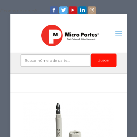
/*iconos de redes*/
Buscar