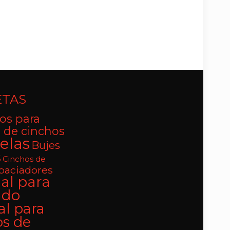
ETAS
os para
 de cinchos
elas
Bujes
s
Cinchos de
paciadores
al para
ado
al para
os de