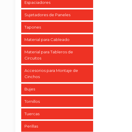
Espaciadores
Sujetadores de Paneles
Tapones
Material para Cableado
Material para Tableros de
Circuitos
Accesorios para Montaje de
Cinchos
Bujes
Tornillos
Tuercas
Perillas