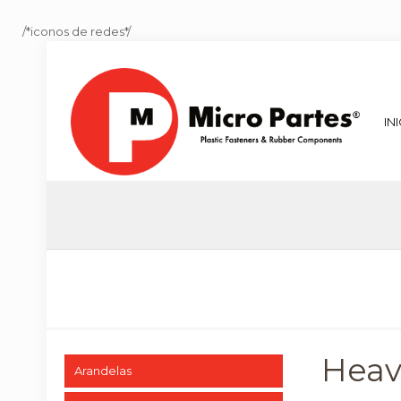
/*iconos de redes*/
IN
Heav
Arandelas