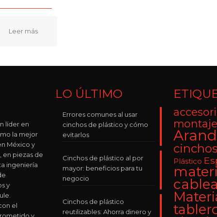
LO ÚLTIMO
ETIQU
accesori
Errores comunes al usar
montaje
n líder en
cinchos de plástico y cómo
Arand
omo la mejor
evitarlos
n México y
cincho
, en piezas de
Cinchos de plástico al por
Es
Plástico
ta ingeniería
materi
mayor: beneficios para tu
de
negocio
cable
os y
Materi
le.
Cinchos de plástico
on el
tabler
reutilizables: Ahorra dinero y
rometido y