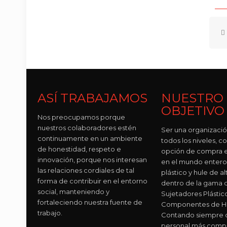
ASÍ TRABAJAMOS
NUESTRO
OBJETIVO
Nos preocupamos porque
nuestros colaboradores estén
Ser una organizació
continuamente en un ambiente
todos los niveles, c
de honestidad, respeto e
opción de compra e
innovación, porque nos interesan
en el mundo entero
las relaciones cordiales de tal
plástico y hule de al
forma de contribuir en el entorno
dentro de la gama 
social, manteniendo y
Sujetadores Plástic
fortaleciendo nuestra fuente de
Componentes de Hu
trabajo.
Contando siempre c
personal más comp