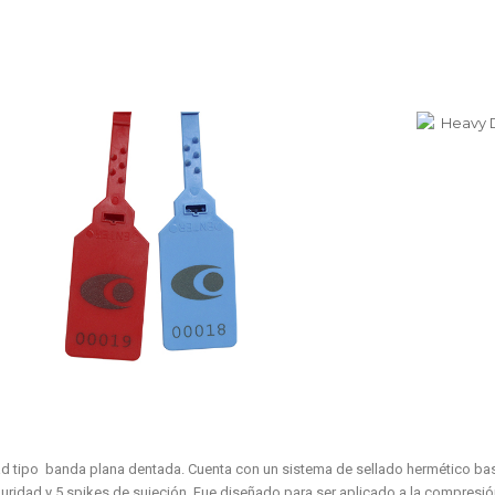
ad tipo banda plana dentada. Cuenta con un sistema de sellado hermético bas
ridad y 5 spikes de sujeción. Fue diseñado para ser aplicado a la compresió