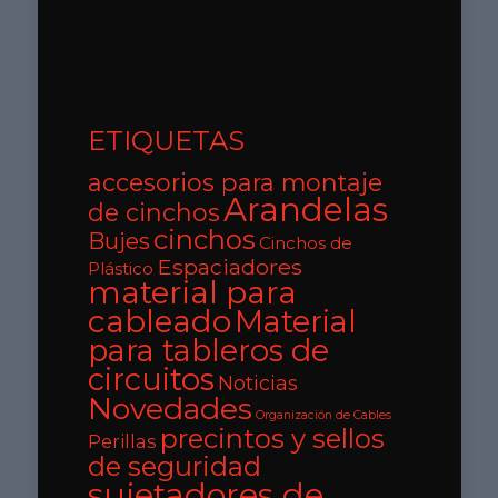
ETIQUETAS
accesorios para montaje
Arandelas
de cinchos
cinchos
Bujes
Cinchos de
Espaciadores
Plástico
material para
cableado
Material
para tableros de
circuitos
Noticias
Novedades
Organización de Cables
precintos y sellos
Perillas
de seguridad
sujetadores de