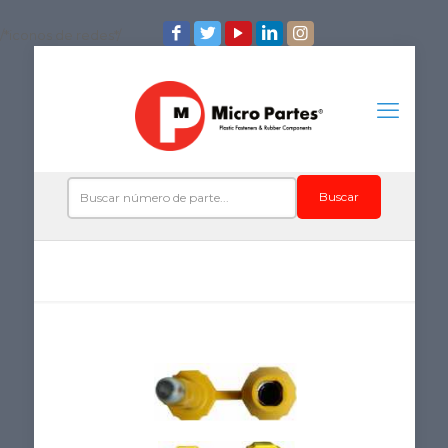
/*iconos de redes*/
Buscar