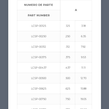
NUMERO DE PARTE
A
PART NUMBER
LCSP-00125
.125
3.18
LCSP-00250
.250
6.35
LCSP-00312
.312
7.92
LCSP-00375
.375
9.53
LCSP-00437
.437
11.11
LCSP-00500
.500
12.70
LCSP-00625
.625
15.88
LCSP-00750
.750
19.05