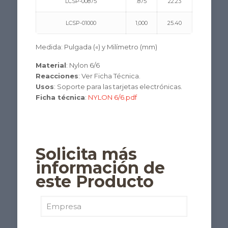
LCSP-00875
.875
22.23
LCSP-01000
1,000
25.40
Medida: Pulgada («) y Milímetro (mm)
Material
: Nylon 6/6
Reacciones
: Ver Ficha Técnica.
Usos
: Soporte para las tarjetas electrónicas.
Ficha técnica
:
NYLON 6/6.pdf
Solicita más
información de
este Producto