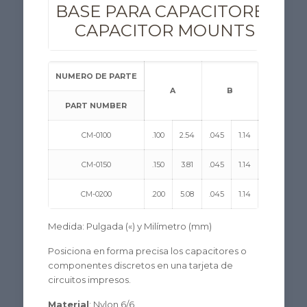
BASE PARA CAPACITORES
CAPACITOR MOUNTS
NUMERO DE PARTE
A
B
C
PART NUMBER
CM-0100
.100
2.54
.045
1.14
.022
0.56
CM-0150
.150
3.81
.045
1.14
.022
0.56
CM-0200
.200
5.08
.045
1.14
.022
0.56
Medida: Pulgada («) y Milímetro (mm)
Posiciona en forma precisa los capacitores o
componentes discretos en una tarjeta de
circuitos impresos.
Material
: Nylon 6/6