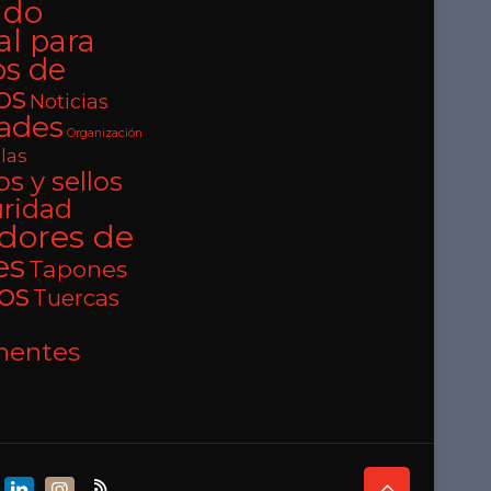
ado
al para
os de
os
Noticias
ades
Organización
llas
s y sellos
uridad
adores de
es
Tapones
los
Tuercas
entes