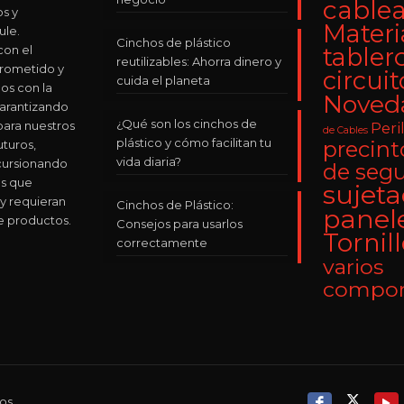
cable
os y
Materi
le.
Cinchos de plástico
on el
tabler
reutilizables: Ahorra dinero y
rometido y
circuit
cuida el planeta
os con la
Noved
Garantizando
¿Qué son los cinchos de
para nuestros
Peri
de Cables
plástico y cómo facilitan tu
precinto
uturos,
vida diaria?
cursionando
de seg
s que
sujet
y requieran
Cinchos de Plástico:
panel
e productos.
Consejos para usarlos
Tornil
correctamente
varios
compon
os.