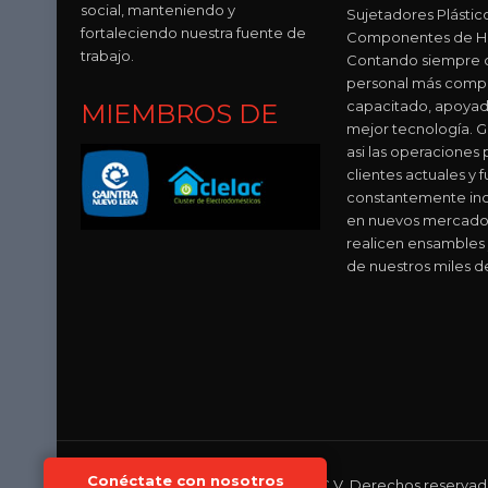
social, manteniendo y
Sujetadores Plástic
fortaleciendo nuestra fuente de
Componentes de Hu
trabajo.
Contando siempre c
personal más comp
capacitado, apoyad
MIEMBROS DE
mejor tecnología. 
asi las operaciones 
clientes actuales y f
constantemente in
en nuevos mercado
realicen ensambles 
de nuestros miles d
Conéctate con nosotros
© Micro Partes de México S.A. de C.V. Derechos reservad