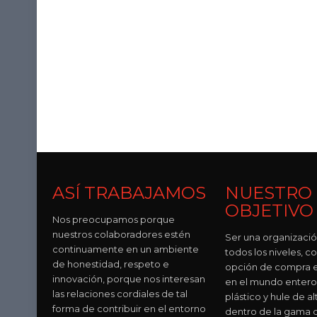
ASÍ TRABAJAMOS
NUESTRO
OBJETIVO
Nos preocupamos porque
nuestros colaboradores estén
Ser una organizació
continuamente en un ambiente
todos los niveles, c
de honestidad, respeto e
opción de compra e
innovación, porque nos interesan
en el mundo entero
las relaciones cordiales de tal
plástico y hule de al
forma de contribuir en el entorno
dentro de la gama 