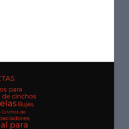
ETAS
os para
 de cinchos
elas
Bujes
s
Cinchos de
paciadores
al para