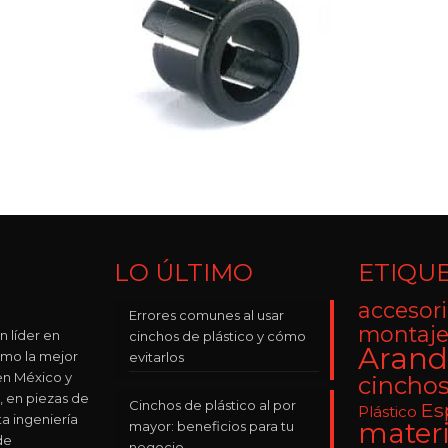
LO ÚLTIMO
ETIQU
accesori
Errores comunes al usar
montaje
n líder en
cinchos de plástico y cómo
Arand
omo la mejor
evitarlos
n México y
cincho
, en piezas de
Cinchos de plástico al por
Es
Plástico
ta ingeniería
materi
mayor: beneficios para tu
de
negocio