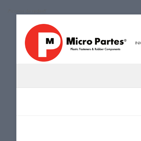
/*iconos de redes*/
IN