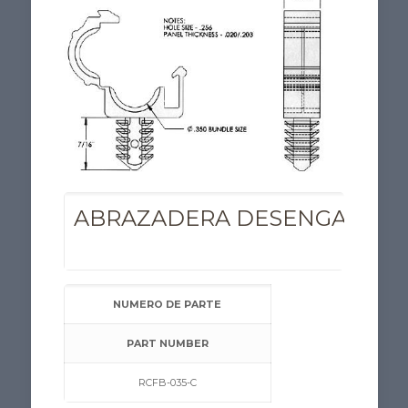
ABRAZADERA DESENGANCHAB
RE
NUMERO DE PARTE
PART NUMBER
RCFB-035-C