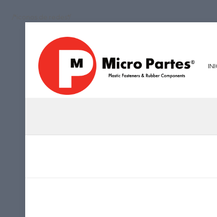
/*iconos de redes*/
IN