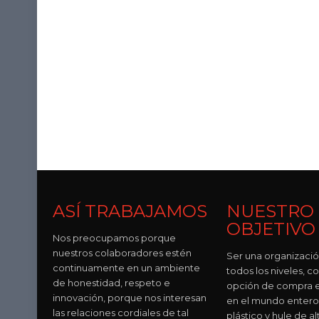
ASÍ TRABAJAMOS
NUESTRO
OBJETIVO
Nos preocupamos porque
nuestros colaboradores estén
Ser una organizació
continuamente en un ambiente
todos los niveles, c
de honestidad, respeto e
opción de compra e
innovación, porque nos interesan
en el mundo entero
las relaciones cordiales de tal
plástico y hule de al