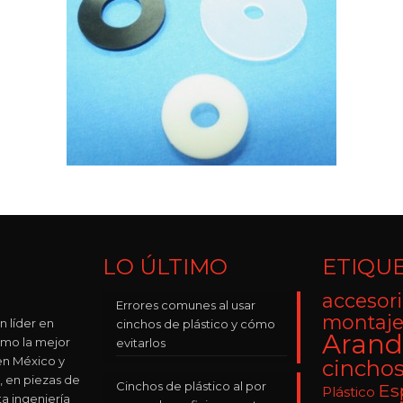
LO ÚLTIMO
ETIQU
accesori
Errores comunes al usar
montaje
n líder en
cinchos de plástico y cómo
Arand
omo la mejor
evitarlos
n México y
cincho
, en piezas de
Cinchos de plástico al por
Es
Plástico
ta ingeniería