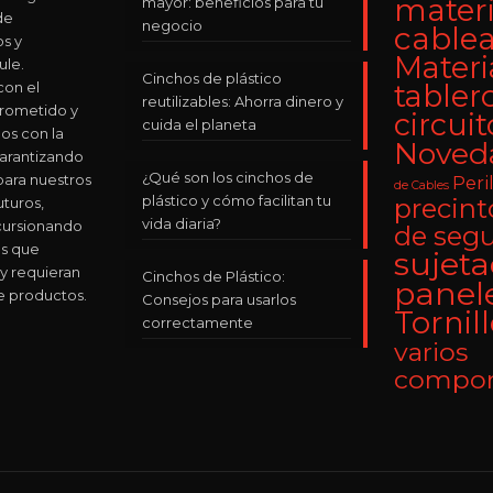
materi
mayor: beneficios para tu
de
negocio
cable
os y
Materi
le.
Cinchos de plástico
on el
tabler
reutilizables: Ahorra dinero y
rometido y
circuit
cuida el planeta
os con la
Noved
Garantizando
¿Qué son los cinchos de
para nuestros
Peri
de Cables
plástico y cómo facilitan tu
precinto
uturos,
vida diaria?
cursionando
de seg
s que
sujet
y requieran
Cinchos de Plástico:
panel
e productos.
Consejos para usarlos
Tornil
correctamente
varios
compon