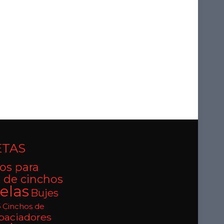
ETAS
os para
 de cinchos
elas
Bujes
s
Cinchos de
paciadores