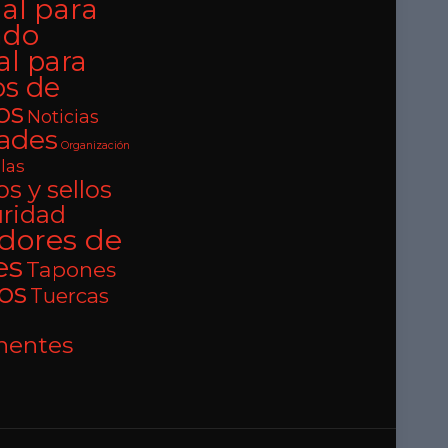
al para
ado
al para
os de
os
Noticias
ades
Organización
llas
s y sellos
uridad
adores de
es
Tapones
los
Tuercas
entes