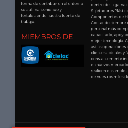
forma de contribuir en el entorno
dentro de la gama 
social, manteniendo y
Sujetadores Plástic
fortaleciendo nuestra fuente de
Componentes de Hu
trabajo.
Contando siempre c
personal más comp
capacitado, apoyad
MIEMBROS DE
mejor tecnología. 
asi las operaciones 
clientes actuales y f
constantemente in
en nuevos mercado
realicen ensambles 
de nuestros miles d