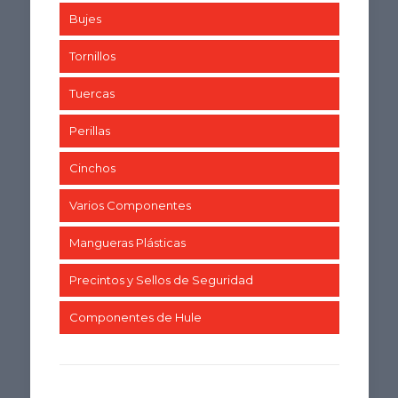
Bujes
Tornillos
Tuercas
Perillas
Cinchos
Varios Componentes
Mangueras Plásticas
Precintos y Sellos de Seguridad
Componentes de Hule