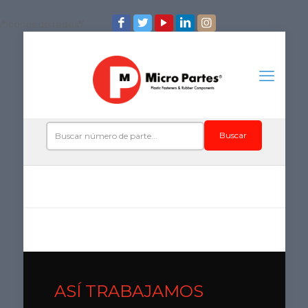
/*iconos de redes*/
Buscar
ASÍ TRABAJAMOS