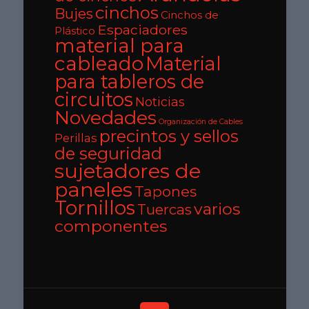
cinchos
Bujes
Cinchos de
Espaciadores
Plástico
material para
cableado
Material
para tableros de
circuitos
Noticias
Novedades
Organización de Cables
precintos y sellos
Perillas
de seguridad
sujetadores de
paneles
Tapones
Tornillos
varios
Tuercas
componentes