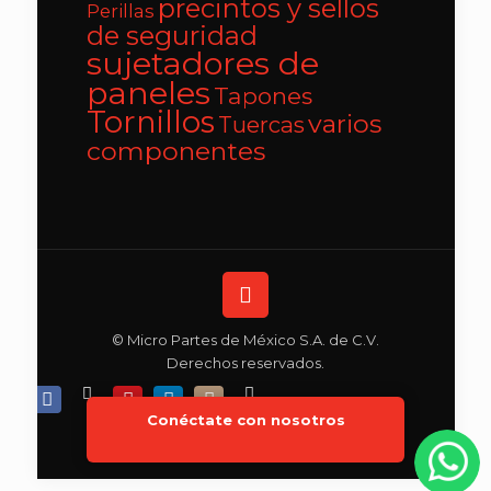
precintos y sellos
Perillas
de seguridad
sujetadores de
paneles
Tapones
Tornillos
varios
Tuercas
componentes
© Micro Partes de México S.A. de C.V.
Derechos reservados.
Conéctate con nosotros