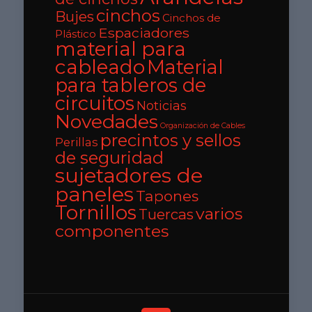
cinchos
Bujes
Cinchos de
Espaciadores
Plástico
material para
cableado
Material
para tableros de
circuitos
Noticias
Novedades
Organización de Cables
precintos y sellos
Perillas
de seguridad
sujetadores de
paneles
Tapones
Tornillos
varios
Tuercas
componentes