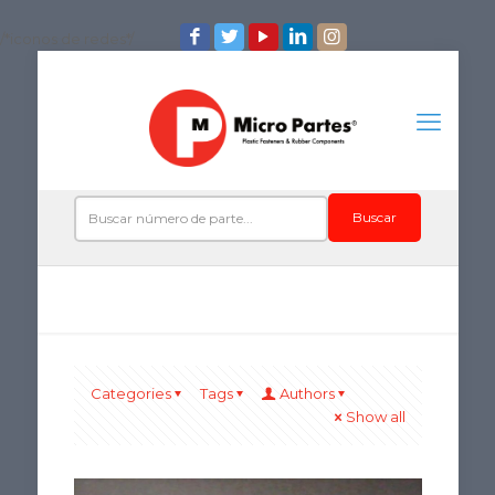
/*iconos de redes*/
Buscar
Categories
Tags
Authors
Show all