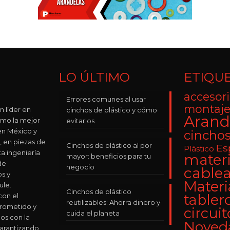
LO ÚLTIMO
ETIQU
accesori
Errores comunes al usar
montaje
n líder en
cinchos de plástico y cómo
Arand
omo la mejor
evitarlos
n México y
cincho
, en piezas de
Cinchos de plástico al por
Es
Plástico
ta ingeniería
materi
mayor: beneficios para tu
de
negocio
cable
os y
Materi
le.
Cinchos de plástico
on el
tabler
reutilizables: Ahorra dinero y
rometido y
circuit
cuida el planeta
os con la
Noved
Garantizando