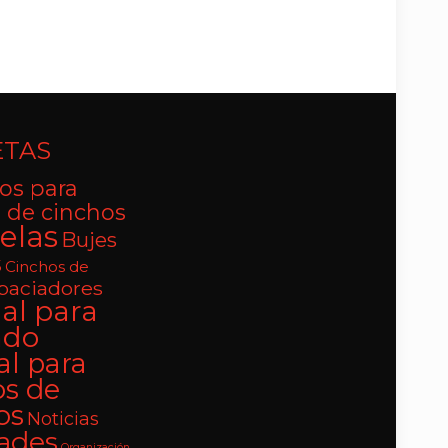
ETAS
os para
 de cinchos
elas
Bujes
s
Cinchos de
paciadores
al para
ado
al para
os de
os
Noticias
ades
Organización