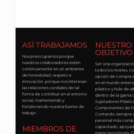
ASÍ TRABAJAMOS
NUESTRO
OBJETIVO
Nos preocupamos porque
nuestros colaboradores estén
Ser una organizació
continuamente en un ambiente
todos los niveles, c
de honestidad, respeto e
opción de compra e
innovación, porque nos interesan
en el mundo entero
las relaciones cordiales de tal
plástico y hule de al
forma de contribuir en el entorno
dentro de la gama 
social, manteniendo y
Sujetadores Plástic
fortaleciendo nuestra fuente de
Componentes de Hu
trabajo.
Contando siempre c
personal más comp
capacitado, apoyad
MIEMBROS DE
mejor tecnología. 