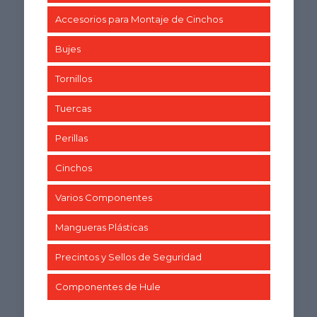
Accesorios para Montaje de Cinchos
Bujes
Tornillos
Tuercas
Perillas
Cinchos
Varios Componentes
Mangueras Plásticas
Precintos y Sellos de Seguridad
Componentes de Hule