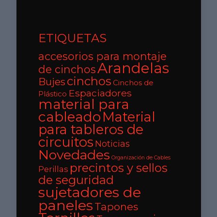
ETIQUETAS
accesorios para montaje
Arandelas
de cinchos
cinchos
Bujes
Cinchos de
Espaciadores
Plástico
material para
cableado
Material
para tableros de
circuitos
Noticias
Novedades
Organización de Cables
precintos y sellos
Perillas
de seguridad
sujetadores de
paneles
Tapones