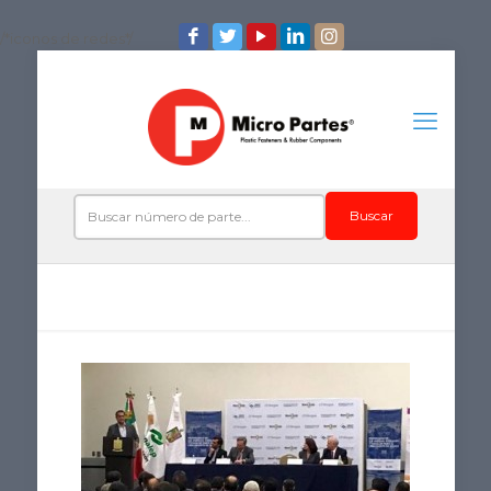
/*iconos de redes*/
Buscar