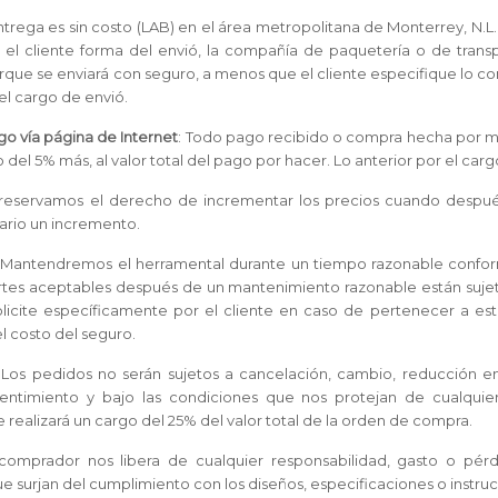
entrega es sin costo (LAB) en el área metropolitana de Monterrey, N.L. 
 el cliente forma del envió, la compañía de paquetería o de trans
ue se enviará con seguro, a menos que el cliente especifique lo contra
el cargo de envió.
o vía página de Internet
: Todo pago recibido o compra hecha por me
del 5% más, al valor total del pago por hacer. Lo anterior por el carg
 reservamos el derecho de incrementar los precios cuando despué
ario un incremento.
: Mantendremos el herramental durante un tiempo razonable conform
tes aceptables después de un mantenimiento razonable están sujeto
olicite específicamente por el cliente en caso de pertenecer a este
 costo del seguro.
: Los pedidos no serán sujetos a cancelación, cambio, reducción e
entimiento y bajo las condiciones que nos protejan de cualqui
 realizará un cargo del 25% del valor total de la orden de compra.
 comprador nos libera de cualquier responsabilidad, gasto o pér
ue surjan del cumplimiento con los diseños, especificaciones o instr