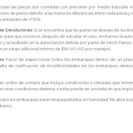
Todas las piezas son contadas con precisión por medio básculas el
ciones de pesos debido a las menores diferencias entre cada pieza y s
 cantidades de +/-10%.
 de Devoluciones
: Si se encuentra que las partes se desvían de los l
e, para que nosotros, después de estudiar el caso, emitamos la aut
 y acreditado sin la autorización debida por parte de Micro Partes
on un cargo adicional mínimo de $50.00 USD por manejos.
es
: Favor de inspeccionar todos los embarques dentro de un plazo
 falta de notificación de inconformidades en los embarques dentro
ier orden de compra que incluya condiciones o cláusulas que entren
 otras condiciones distintas a estas puede ser anulada sin que impli
Todos los embarques están empaquetados en humedad. No abra el p
bierto.