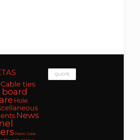
ETAS
QUOTE
Cable ties
t board
are
Hole
scellaneous
News
ents
nel
ers
Plastic Cable