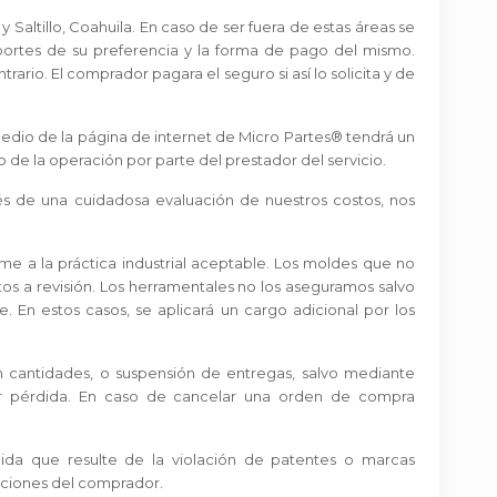
y Saltillo, Coahuila. En caso de ser fuera de estas áreas se
portes de su preferencia y la forma de pago del mismo.
rio. El comprador pagara el seguro si así lo solicita y de
dio de la página de internet de Micro Partes® tendrá un
o de la operación por parte del prestador del servicio.
s de una cuidadosa evaluación de nuestros costos, nos
e a la práctica industrial aceptable. Los moldes que no
s a revisión. Los herramentales no los aseguramos salvo
. En estos casos, se aplicará un cargo adicional por los
n cantidades, o suspensión de entregas, salvo mediante
er pérdida. En caso de cancelar una orden de compra
dida que resulte de la violación de patentes o marcas
ucciones del comprador.