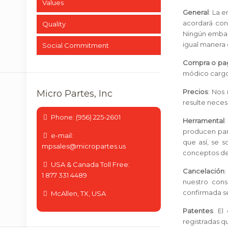
Values
General
: La 
acordará con
Quality
Ningún embarq
igual manera 
Social Commitment
Compra o pag
módico cargo 
Precios
: Nos
Micro Partes, Inc
resulte neces
Phone: (956) 225-2601
Herramental
producen par
e-mail:
que así, se s
mpsales@micropartes.us
conceptos del
USA & Canada Toll Free:
Cancelación
1 877 331 4489
nuestro cons
confirmada se
McAllen, TX, USA
Patentes
: El
registradas q