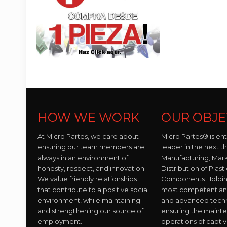
HOW WE WORK
OUR OBJE
At Micro Partes, we care about
Micro Partes® is en
ensuring our team members are
leader in the next t
always in an environment of
Manufacturing, Mar
honesty, respect, and innovation.
Distribution of Plast
We value friendly relationships
Components Holding
that contribute to a positive social
most competent and 
environment, while maintaining
and advanced tech
and strengthening our source of
ensuring the maint
employment.
operations of capti