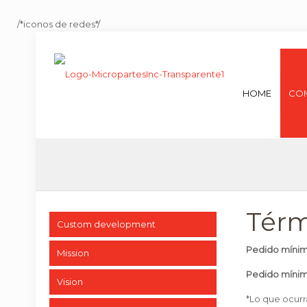
/*iconos de redes*/
HOME
CO
Térm
Custom development
Pedido míni
Mission
Pedido míni
Vision
*Lo que ocur