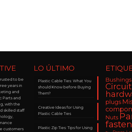
TIVE
LO ÚLTIMO
ETIQU
Bushings
trusted to be
Plastic Cable Ties: What You
Circui
hree years in
should Know before Buying
keting and
hardw
Them?
ic Parts and
Mi
plugs
, with the
Creative Ideas for Using
compon
skilled staff
Plastic Cable Ties
Pa
nology,
Nuts
fasten
enance
Plastic Zip Ties: Tips for Using
ve customers