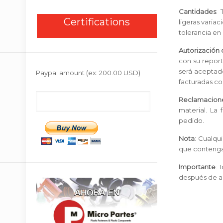
Cantidades
: 
Certifications
ligeras varia
tolerancia en
Autorización
con su report
será aceptado
Paypal amount
(ex: 200.00 USD)
facturadas c
Reclamacion
material. La
pedido.
Nota
: Cualqu
que contengan
Importante
: 
después de a