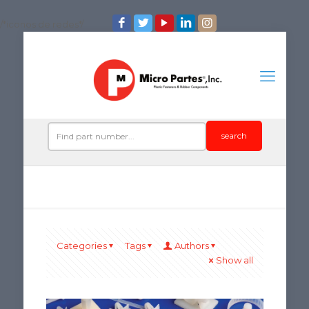
/*iconos de redes*/
search
Categories
Tags
Authors
Show all