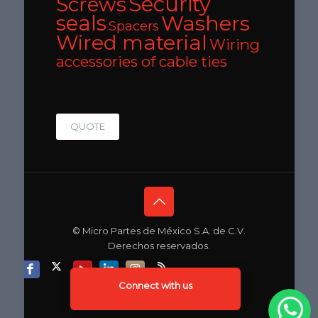
Security
Screws
seals
Washers
Spacers
Wired material
Wiring
accessories of cable ties
QUOTE
© Micro Partes de México S.A. de C.V.
Derechos reservados.
Connect with us