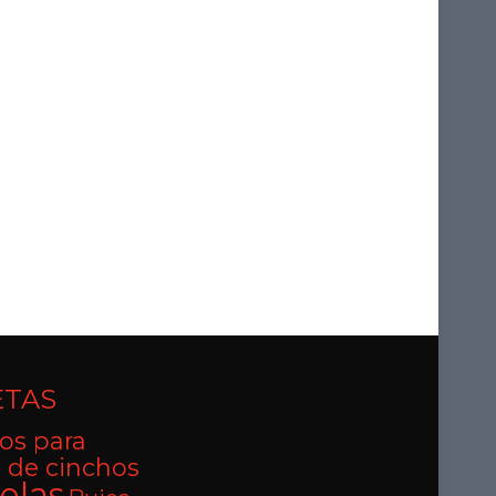
ETAS
os para
 de cinchos
elas