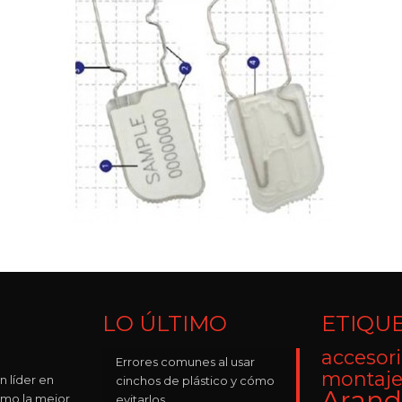
LO ÚLTIMO
ETIQU
accesori
Errores comunes al usar
montaje
n líder en
cinchos de plástico y cómo
Arand
omo la mejor
evitarlos