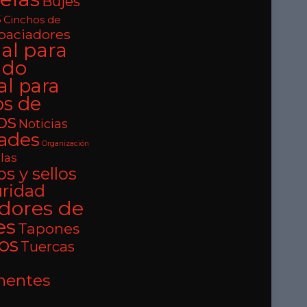
Bujes
s
Cinchos de
paciadores
al para
ado
al para
os de
os
Noticias
ades
Organización
llas
s y sellos
uridad
adores de
es
Tapones
los
Tuercas
entes