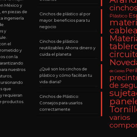
n México y
cincho
, en piezas de
Cinchos de plástico al por
Es
Plástico
ta ingeniería
materi
mayor: beneficios para tu
de
negocio
cable
os y
Materi
le.
Cinchos de plástico
on el
tabler
reutilizables: Ahorra dinero y
rometido y
circuit
cuida el planeta
os con la
Noved
Garantizando
¿Qué son los cinchos de
para nuestros
Peri
de Cables
plástico y cómo facilitan tu
precinto
uturos,
vida diaria?
cursionando
de seg
s que
sujet
y requieran
Cinchos de Plástico:
panel
e productos.
Consejos para usarlos
Tornil
correctamente
varios
compon