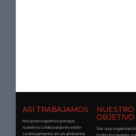
ASÍ TRABAJAMOS
NUESTRO
OBJETIVO
Nos preocupamos porque
nuestros colaboradores estén
Ser una organizació
continuamente en un ambiente
todos los niveles, c