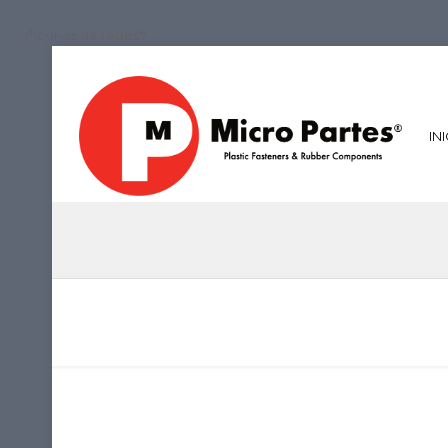
/*iconos de redes*/
IN