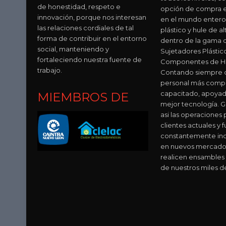
de honestidad, respeto e
opción de compra e
innovación, porque nos interesan
en el mundo entero
las relaciones cordiales de tal
plástico y hule de al
forma de contribuir en el entorno
dentro de la gama 
social, manteniendo y
Sujetadores Plástic
fortaleciendo nuestra fuente de
Componentes de Hu
trabajo.
Contando siempre c
personal más comp
capacitado, apoyad
MIEMBROS DE
mejor tecnología. 
asi las operaciones 
clientes actuales y f
constantemente in
en nuevos mercado
realicen ensambles 
de nuestros miles d